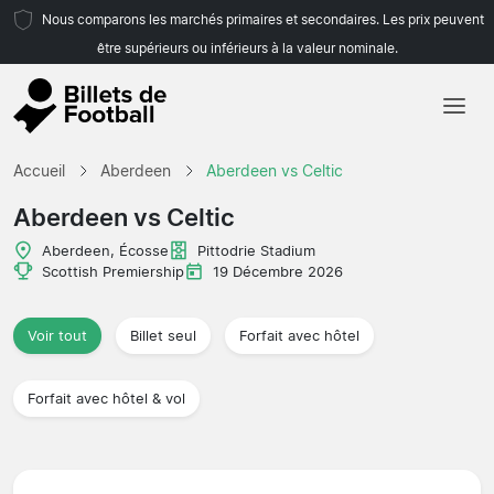
Nous comparons les marchés primaires et secondaires. Les prix peuvent
être supérieurs ou inférieurs à la valeur nominale.
Accueil
Accueil
Aberdeen
Aberdeen vs Celtic
Équipes
Aberdeen vs Celtic
Championnats
Aberdeen, Écosse
Pittodrie Stadium
Scottish Premiership
19 Décembre 2026
Agences de voyages
Voir tout
Billet seul
Forfait avec hôtel
Forfait avec hôtel & vol