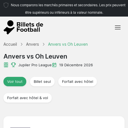
Nous comparons les marchés primaires et secondaires. Les prix peuvent
être supérieurs ou inférieurs à la valeur nominale.
Accueil
Accueil
Anvers
Anvers vs Oh Leuven
Équipes
Anvers vs Oh Leuven
Championnats
Jupiler Pro League
19 Décembre 2026
Agences de voyages
Voir tout
Billet seul
Forfait avec hôtel
Forfait avec hôtel & vol