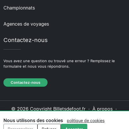
Championnats
Agences de voyages
Contactez-nous
Vous avez une question ou trouvé une erreur ? Remplissez le
formulaire et nous vous répondrons.
Contactez-nous
© 2026 Copyright Billetsdefoot.fr ·
À propos
·
Contactez-nous
·
Politique de confidentialité
·
Nous utilisons des cookies
politique de cookies
Politique de cookies
·
Politique éditoriale