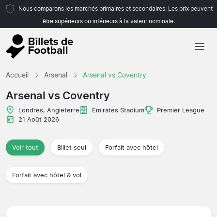
Nous comparons les marchés primaires et secondaires. Les prix peuvent
être supérieurs ou inférieurs à la valeur nominale.
Accueil
Accueil
Arsenal
Arsenal vs Coventry
Équipes
Arsenal vs Coventry
Championnats
Londres, Angleterre
Emirates Stadium
Premier League
21 Août 2026
Agences de voyages
Voir tout
Billet seul
Forfait avec hôtel
Forfait avec hôtel & vol