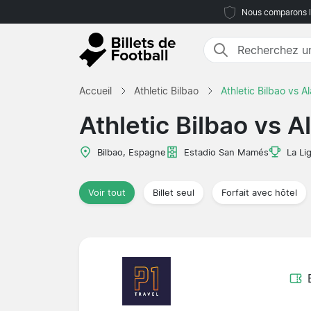
Nous comparons le
Accueil
Athletic Bilbao
Athletic Bilbao vs A
Athletic Bilbao vs A
Bilbao, Espagne
Estadio San Mamés
La Li
Voir tout
Billet seul
Forfait avec hôtel