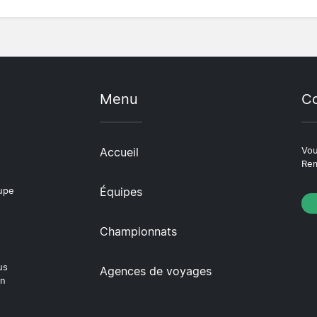
Menu
Co
Accueil
Vou
Rem
Équipes
oupe
Championnats
us
Agences de voyages
en