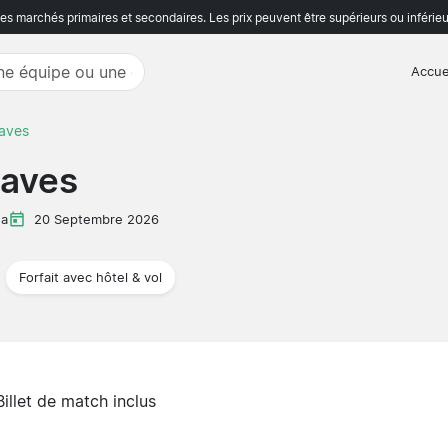
s marchés primaires et secondaires. Les prix peuvent être supérieurs ou inférieu
Accue
laves
laves
ga
20 Septembre 2026
Forfait avec hôtel & vol
Billet de match inclus