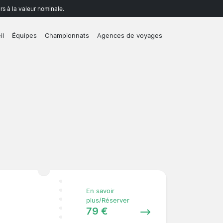
rs à la valeur nominale.
il
Équipes
Championnats
Agences de voyages
En savoir
plus/Réserver
79 €