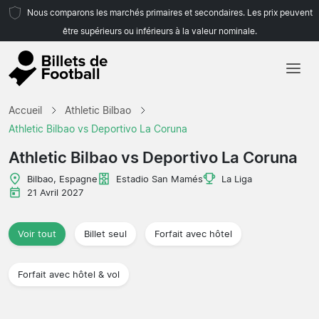
Nous comparons les marchés primaires et secondaires. Les prix peuvent
être supérieurs ou inférieurs à la valeur nominale.
Accueil
Accueil
Athletic Bilbao
Équipes
Athletic Bilbao vs Deportivo La Coruna
Championnats
Athletic Bilbao vs Deportivo La Coruna
Agences de voyages
Bilbao, Espagne
Estadio San Mamés
La Liga
21 Avril 2027
Voir tout
Billet seul
Forfait avec hôtel
Forfait avec hôtel & vol