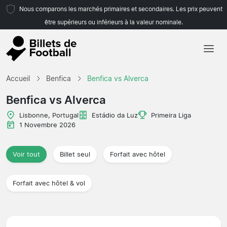
Nous comparons les marchés primaires et secondaires. Les prix peuvent
être supérieurs ou inférieurs à la valeur nominale.
Accueil
Accueil
Benfica
Benfica vs Alverca
Équipes
Benfica vs Alverca
Championnats
Lisbonne, Portugal
Estádio da Luz
Primeira Liga
1 Novembre 2026
Agences de voyages
Voir tout
Billet seul
Forfait avec hôtel
Forfait avec hôtel & vol