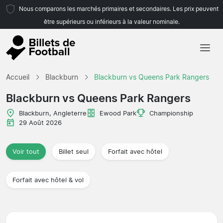
Nous comparons les marchés primaires et secondaires. Les prix peuvent
être supérieurs ou inférieurs à la valeur nominale.
Accueil
Accueil
Blackburn
Blackburn vs Queens Park Rangers
Équipes
Blackburn vs Queens Park Rangers
Championnats
Blackburn, Angleterre
Ewood Park
Championship
29 Août 2026
Agences de voyages
Voir tout
Billet seul
Forfait avec hôtel
Forfait avec hôtel & vol