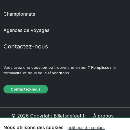
Championnats
Agences de voyages
Contactez-nous
Vous avez une question ou trouvé une erreur ? Remplissez le
formulaire et nous vous répondrons.
Contactez-nous
© 2026 Copyright Billetsdefoot.fr ·
À propos
·
Contactez-nous
·
Politique de confidentialité
·
Nous utilisons des cookies
politique de cookies
Politique de cookies
·
Politique éditoriale