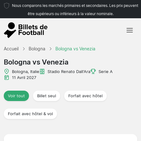
Nous comparons les marchés primaires et secondaires. Les prix peuvent
être supérieurs ou inférieurs à la valeur nominale.
Accueil
Accueil
Bologna
Bologna vs Venezia
Équipes
Bologna vs Venezia
Championnats
Bologna, Italie
Stadio Renato Dall'Ara
Serie A
11 Avril 2027
Agences de voyages
Voir tout
Billet seul
Forfait avec hôtel
Forfait avec hôtel & vol