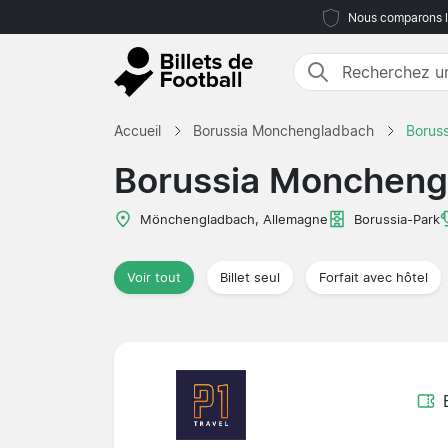
Nous comparons le
Accueil
Borussia Monchengladbach
Borus
Borussia Moncheng
Mönchengladbach, Allemagne
Borussia-Park
Voir tout
Billet seul
Forfait avec hôtel