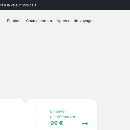
rs à la valeur nominale.
il
Équipes
Championnats
Agences de voyages
En savoir
plus/Réserver
99 €