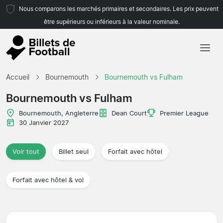
Nous comparons les marchés primaires et secondaires. Les prix peuvent
être supérieurs ou inférieurs à la valeur nominale.
Accueil
Accueil
Bournemouth
Bournemouth vs Fulham
Équipes
Bournemouth vs Fulham
Championnats
Bournemouth, Angleterre
Dean Court
Premier League
30 Janvier 2027
Agences de voyages
Voir tout
Billet seul
Forfait avec hôtel
Forfait avec hôtel & vol