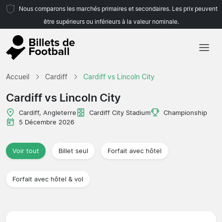
Nous comparons les marchés primaires et secondaires. Les prix peuvent
être supérieurs ou inférieurs à la valeur nominale.
Accueil
Accueil
Cardiff
Cardiff vs Lincoln City
Équipes
Cardiff vs Lincoln City
Championnats
Cardiff, Angleterre
Cardiff City Stadium
Championship
5 Décembre 2026
Agences de voyages
Voir tout
Billet seul
Forfait avec hôtel
Forfait avec hôtel & vol