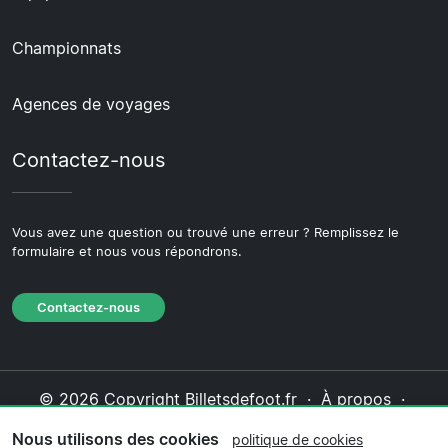
Championnats
Agences de voyages
Contactez-nous
Vous avez une question ou trouvé une erreur ? Remplissez le
formulaire et nous vous répondrons.
Contactez-nous
© 2026 Copyright Billetsdefoot.fr ·
À propos
·
Contactez-nous
·
Politique de confidentialité
·
Nous utilisons des cookies
politique de cookies
Politique de cookies
·
Politique éditoriale