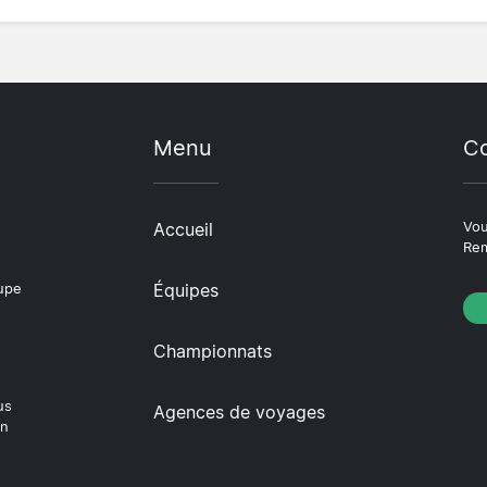
Menu
Co
Accueil
Vou
Rem
Équipes
oupe
Championnats
us
Agences de voyages
en