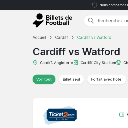
Nous comparons le
Accueil
Cardiff
Cardiff vs Watford
Cardiff vs Watford
Cardiff, Angleterre
Cardiff City Stadium
Ch
Voir tout
Billet seul
Forfait avec hôtel