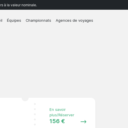
rs à la valeur nominale.
il
Équipes
Championnats
Agences de voyages
En savoir
plus/Réserver
156 €