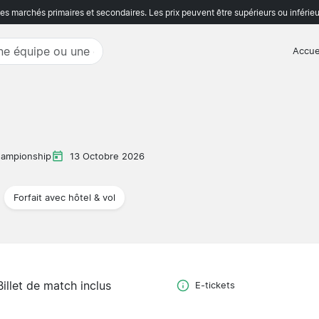
s marchés primaires et secondaires. Les prix peuvent être supérieurs ou inférieu
Accue
ampionship
13 Octobre 2026
Forfait avec hôtel & vol
Billet de match inclus
E-tickets