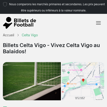
Nous comparons les marchés primaires et secondaires. Les prix peuvent
être supérieurs ou inférieurs à la valeur nominale.
Accueil
Accueil
Celta Vigo
Équipes
Billets Celta Vigo
- Vivez Celta Vigo au
Balaidos!
Championnats
Agences de voyages