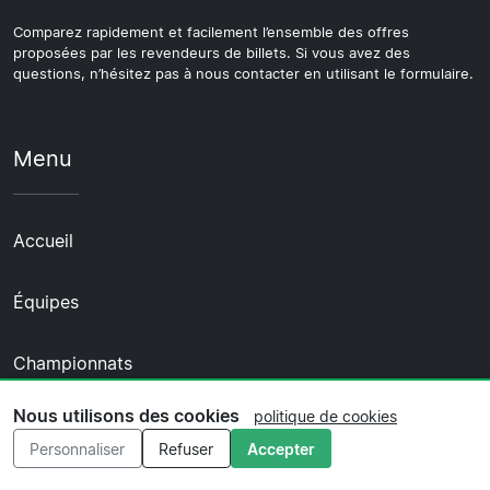
Comparez rapidement et facilement l’ensemble des offres
proposées par les revendeurs de billets. Si vous avez des
questions, n’hésitez pas à nous contacter en utilisant le formulaire.
Menu
Accueil
Équipes
Championnats
Nous utilisons des cookies
politique de cookies
Agences de voyages
Personnaliser
Refuser
Accepter
Contactez-nous