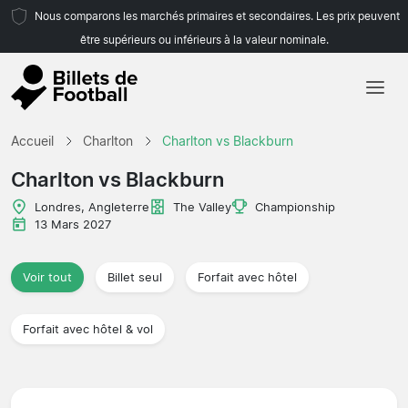
Nous comparons les marchés primaires et secondaires. Les prix peuvent
être supérieurs ou inférieurs à la valeur nominale.
Accueil
Accueil
Charlton
Charlton vs Blackburn
Équipes
Charlton vs Blackburn
Championnats
Londres, Angleterre
The Valley
Championship
13 Mars 2027
Agences de voyages
Voir tout
Billet seul
Forfait avec hôtel
Forfait avec hôtel & vol