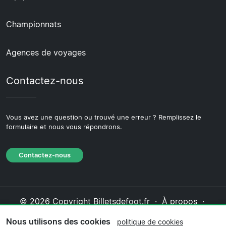
Championnats
Agences de voyages
Contactez-nous
Vous avez une question ou trouvé une erreur ? Remplissez le
formulaire et nous vous répondrons.
Contactez-nous
© 2026 Copyright Billetsdefoot.fr ·
À propos
·
Contactez-nous
·
Politique de confidentialité
·
Nous utilisons des cookies
politique de cookies
Politique de cookies
·
Politique éditoriale