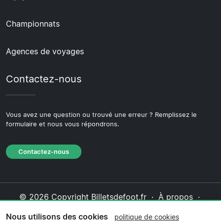
Championnats
Agences de voyages
Contactez-nous
Vous avez une question ou trouvé une erreur ? Remplissez le
formulaire et nous vous répondrons.
Contactez-nous
© 2026 Copyright Billetsdefoot.fr ·
À propos
·
Contactez-nous
·
Politique de confidentialité
·
Nous utilisons des cookies
politique de cookies
Politique de cookies
·
Politique éditoriale