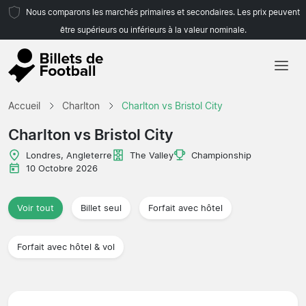
Nous comparons les marchés primaires et secondaires. Les prix peuvent
être supérieurs ou inférieurs à la valeur nominale.
Accueil
Accueil
Charlton
Charlton vs Bristol City
Équipes
Charlton vs Bristol City
Championnats
Londres, Angleterre
The Valley
Championship
10 Octobre 2026
Agences de voyages
Voir tout
Billet seul
Forfait avec hôtel
Forfait avec hôtel & vol