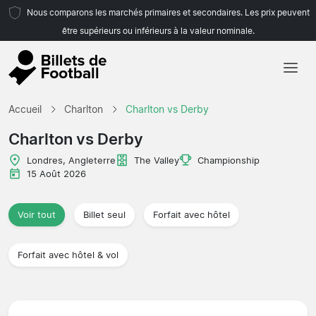
Nous comparons les marchés primaires et secondaires. Les prix peuvent
être supérieurs ou inférieurs à la valeur nominale.
Accueil
Accueil
Charlton
Charlton vs Derby
Équipes
Charlton vs Derby
Championnats
Londres, Angleterre
The Valley
Championship
15 Août 2026
Agences de voyages
Voir tout
Billet seul
Forfait avec hôtel
Forfait avec hôtel & vol