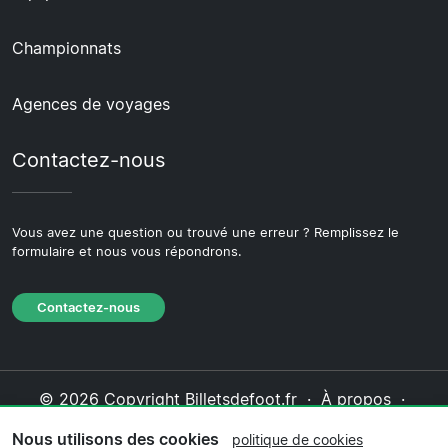
Championnats
Agences de voyages
Contactez-nous
Vous avez une question ou trouvé une erreur ? Remplissez le
formulaire et nous vous répondrons.
Contactez-nous
© 2026 Copyright Billetsdefoot.fr ·
À propos
·
Contactez-nous
·
Politique de confidentialité
·
Nous utilisons des cookies
politique de cookies
Politique de cookies
·
Politique éditoriale