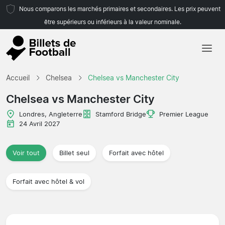
Nous comparons les marchés primaires et secondaires. Les prix peuvent
être supérieurs ou inférieurs à la valeur nominale.
Accueil
Accueil
Chelsea
Chelsea vs Manchester City
Équipes
Chelsea vs Manchester City
Championnats
Londres, Angleterre
Stamford Bridge
Premier League
24 Avril 2027
Agences de voyages
Voir tout
Billet seul
Forfait avec hôtel
Forfait avec hôtel & vol