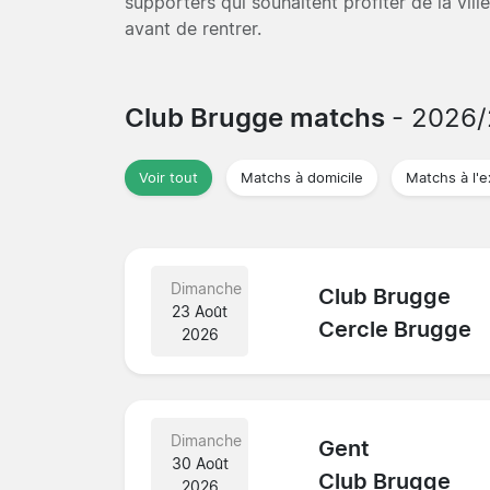
supporters qui souhaitent profiter de la vill
avant de rentrer.
Club Brugge matchs
- 2026
Voir tout
Matchs à domicile
Matchs à l'e
Dimanche
Club Brugge
23 Août
Cercle Brugge
2026
Dimanche
Gent
30 Août
Club Brugge
2026