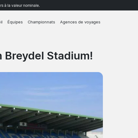
rs à la valeur nominale.
il
Équipes
Championnats
Agences de voyages
n Breydel Stadium!