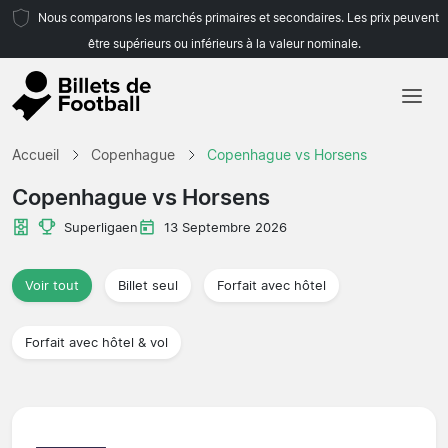
Nous comparons les marchés primaires et secondaires. Les prix peuvent
être supérieurs ou inférieurs à la valeur nominale.
Accueil
Accueil
Copenhague
Copenhague vs Horsens
Équipes
Copenhague vs Horsens
Championnats
Superligaen
13 Septembre 2026
Agences de voyages
Voir tout
Billet seul
Forfait avec hôtel
Forfait avec hôtel & vol