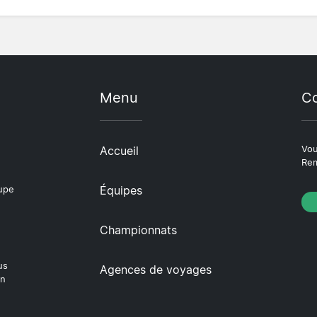
Menu
Co
Accueil
Vou
Rem
Équipes
oupe
Championnats
us
Agences de voyages
en