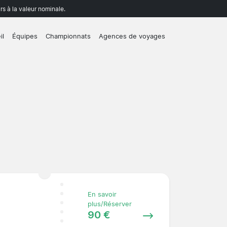
rs à la valeur nominale.
il
Équipes
Championnats
Agences de voyages
En savoir
plus/Réserver
90 €