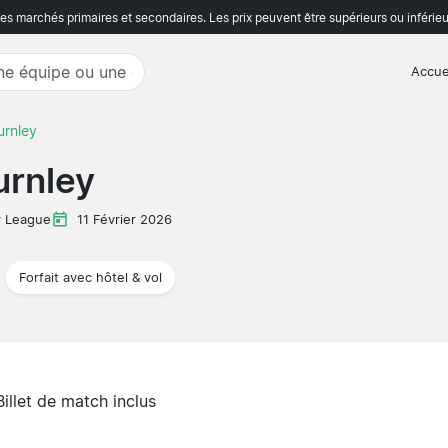
s marchés primaires et secondaires. Les prix peuvent être supérieurs ou inférieu
Accue
urnley
urnley
r League
11 Février 2026
Forfait avec hôtel & vol
Billet de match inclus