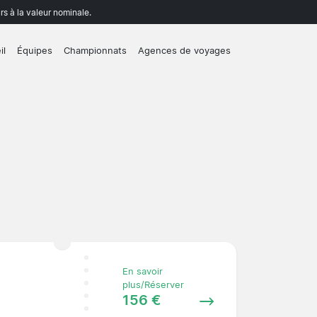
rs à la valeur nominale.
il
Équipes
Championnats
Agences de voyages
En savoir
plus/Réserver
156 €