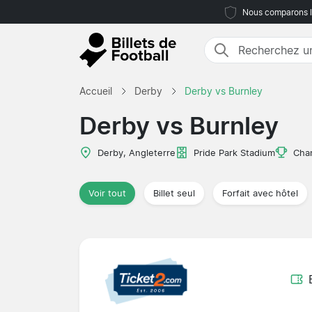
Nous comparons le
Accueil
Derby
Derby vs Burnley
Derby vs Burnley
Derby, Angleterre
Pride Park Stadium
Cha
Voir tout
Billet seul
Forfait avec hôtel