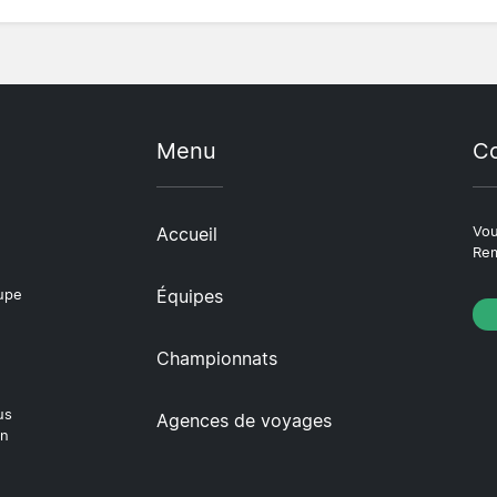
Menu
Co
Accueil
Vou
Rem
Équipes
oupe
Championnats
us
Agences de voyages
en