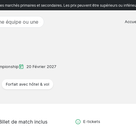
s marchés primaires et secondaires. Les prix peuvent être supérieurs ou inférieu
Accue
mpionship
20 Février 2027
Forfait avec hôtel & vol
Billet de match inclus
E-tickets