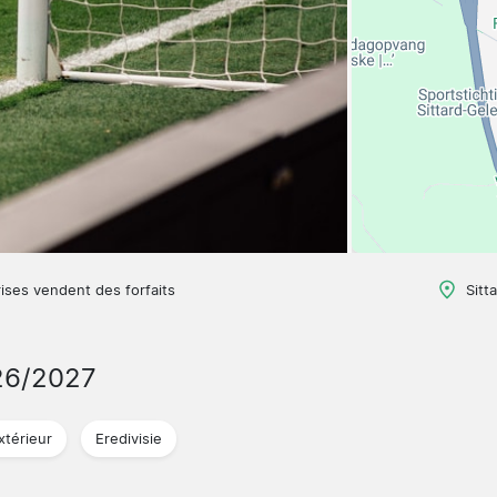
ises vendent des forfaits
Sitt
26/2027
xtérieur
Eredivisie