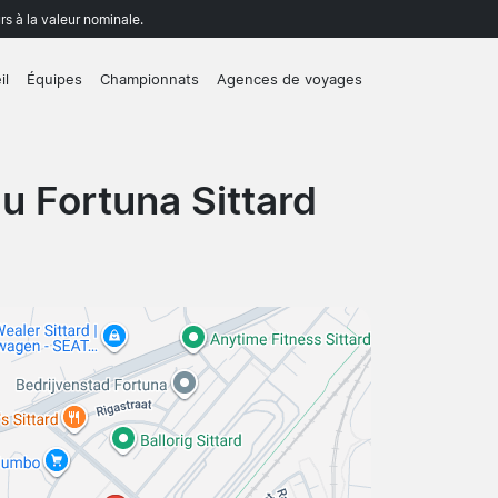
rs à la valeur nominale.
il
Équipes
Championnats
Agences de voyages
au Fortuna Sittard