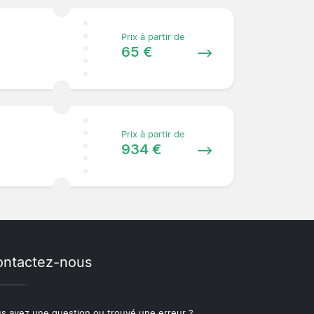
Prix à partir de
65 €
Prix à partir de
934 €
ntactez-nous
s avez une question ou trouvé une erreur ?