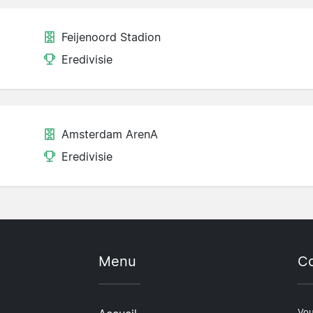
Feijenoord Stadion
Eredivisie
Amsterdam ArenA
Eredivisie
Menu
Co
Vou