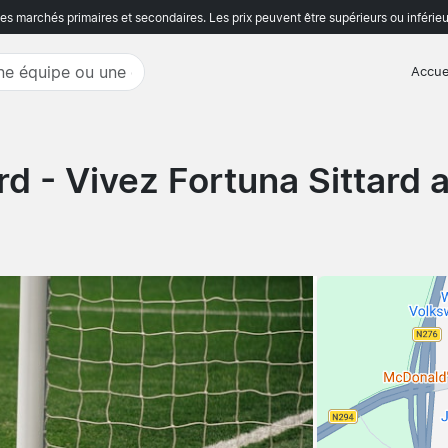
s marchés primaires et secondaires. Les prix peuvent être supérieurs ou inférieu
Accue
rd
- Vivez Fortuna Sittard 