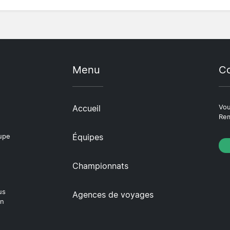
Menu
Co
Accueil
Vou
Rem
Équipes
oupe
Championnats
us
Agences de voyages
en