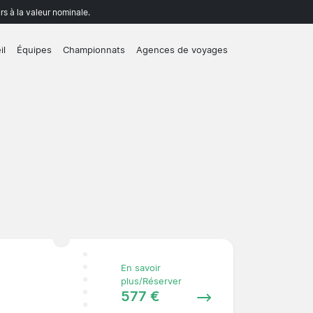
rs à la valeur nominale.
il
Équipes
Championnats
Agences de voyages
En savoir
plus/Réserver
577 €