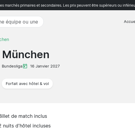
s marchés primaires et secondaires. Les prix peuvent être supérieurs ou inférieu
Accue
nchen
n München
Bundesliga
16 Janvier 2027
Forfait avec hôtel & vol
Billet de match inclus
2 nuits d'hôtel incluses