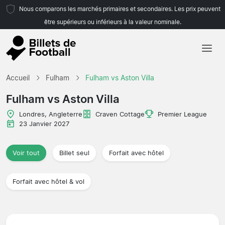
Nous comparons les marchés primaires et secondaires. Les prix peuvent
être supérieurs ou inférieurs à la valeur nominale.
Accueil
Accueil
Fulham
Fulham vs Aston Villa
Équipes
Fulham vs Aston Villa
Championnats
Londres, Angleterre
Craven Cottage
Premier League
23 Janvier 2027
Agences de voyages
Voir tout
Billet seul
Forfait avec hôtel
Forfait avec hôtel & vol