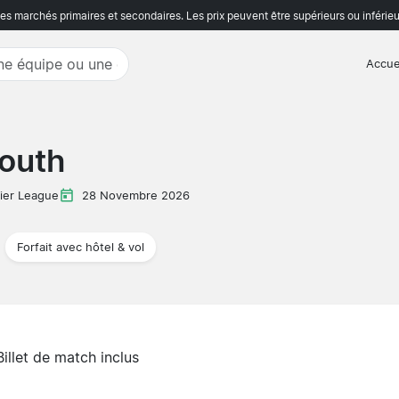
s marchés primaires et secondaires. Les prix peuvent être supérieurs ou inférieu
Accue
outh
ier League
28 Novembre 2026
Forfait avec hôtel & vol
Billet de match inclus