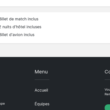
Billet de match inclus
2 nuits d'hôtel incluses
Billet d'avion inclus
Menu
Co
Accueil
Vou
Rem
Équipes
oupe