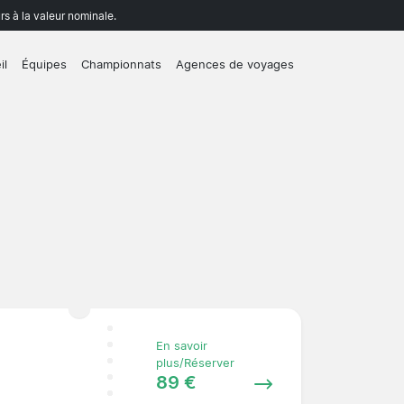
rs à la valeur nominale.
il
Équipes
Championnats
Agences de voyages
En savoir
plus/Réserver
89 €