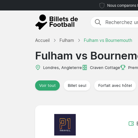
Nous comparons le
Accueil
Fulham
Fulham vs Bournemouth
Fulham vs Bournem
Londres, Angleterre
Craven Cottage
Prem
Voir tout
Billet seul
Forfait avec hôtel