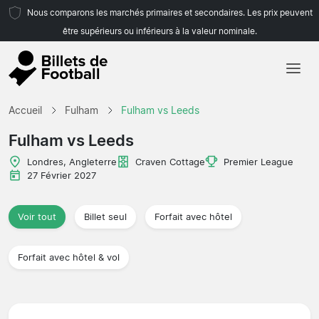
Nous comparons les marchés primaires et secondaires. Les prix peuvent
être supérieurs ou inférieurs à la valeur nominale.
Accueil
Accueil
Fulham
Fulham vs Leeds
Équipes
Fulham vs Leeds
Championnats
Londres, Angleterre
Craven Cottage
Premier League
27 Février 2027
Agences de voyages
Voir tout
Billet seul
Forfait avec hôtel
Forfait avec hôtel & vol