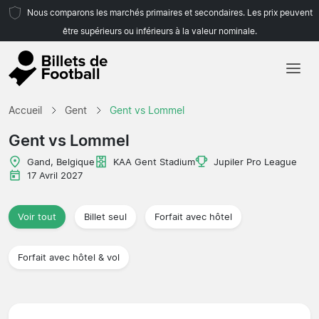
Nous comparons les marchés primaires et secondaires. Les prix peuvent
être supérieurs ou inférieurs à la valeur nominale.
Accueil
Accueil
Gent
Gent vs Lommel
Équipes
Gent vs Lommel
Championnats
Gand, Belgique
KAA Gent Stadium
Jupiler Pro League
17 Avril 2027
Agences de voyages
Voir tout
Billet seul
Forfait avec hôtel
Forfait avec hôtel & vol