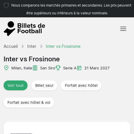
Nous comparons les marchés primaires et secondaires. Les prix peuvent
être supérieurs ou inférieurs à la valeur nominale.
Accueil
Accueil
Inter
Inter vs Frosinone
Équipes
Inter vs Frosinone
Championnats
Milan, Italie
San Siro
Serie A
21 Mars 2027
Agences de voyages
Voir tout
Billet seul
Forfait avec hôtel
Forfait avec hôtel & vol