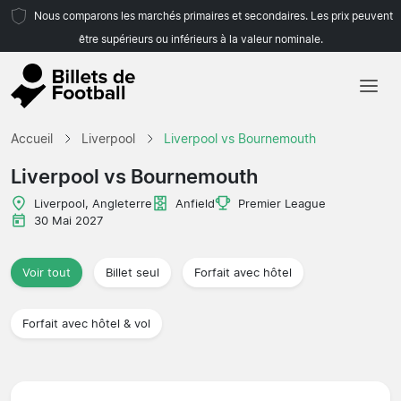
Nous comparons les marchés primaires et secondaires. Les prix peuvent
être supérieurs ou inférieurs à la valeur nominale.
Accueil
Accueil
Liverpool
Liverpool vs Bournemouth
Équipes
Liverpool vs Bournemouth
Championnats
Liverpool, Angleterre
Anfield
Premier League
30 Mai 2027
Agences de voyages
Voir tout
Billet seul
Forfait avec hôtel
Forfait avec hôtel & vol