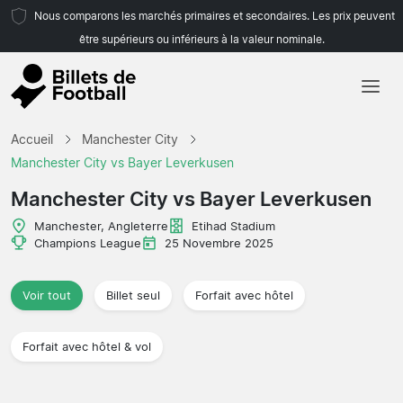
Nous comparons les marchés primaires et secondaires. Les prix peuvent
être supérieurs ou inférieurs à la valeur nominale.
Accueil
Accueil
Manchester City
Équipes
Manchester City vs Bayer Leverkusen
Championnats
Manchester City vs Bayer Leverkusen
Agences de voyages
Manchester, Angleterre
Etihad Stadium
Champions League
25 Novembre 2025
Voir tout
Billet seul
Forfait avec hôtel
Forfait avec hôtel & vol