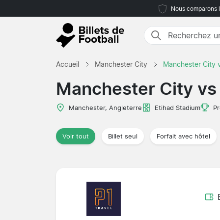
Nous comparons le
Accueil
Manchester City
Manchester City v
Manchester City vs 
Manchester, Angleterre
Etihad Stadium
Pr
Voir tout
Billet seul
Forfait avec hôtel