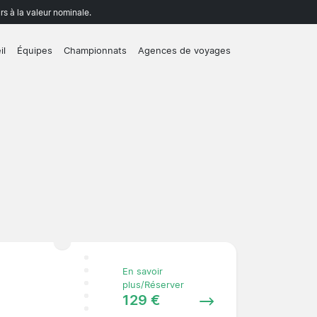
rs à la valeur nominale.
il
Équipes
Championnats
Agences de voyages
En savoir
plus/Réserver
129 €