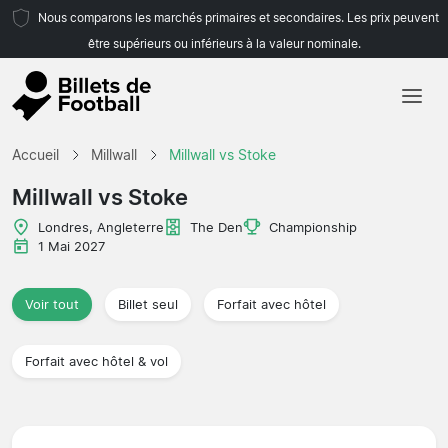
Nous comparons les marchés primaires et secondaires. Les prix peuvent
être supérieurs ou inférieurs à la valeur nominale.
Accueil
Accueil
Millwall
Millwall vs Stoke
Équipes
Millwall vs Stoke
Championnats
Londres, Angleterre
The Den
Championship
1 Mai 2027
Agences de voyages
Voir tout
Billet seul
Forfait avec hôtel
Forfait avec hôtel & vol