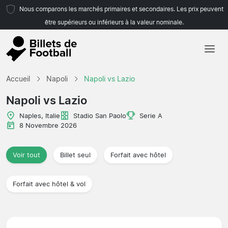
Nous comparons les marchés primaires et secondaires. Les prix peuvent
être supérieurs ou inférieurs à la valeur nominale.
Accueil
Accueil
Napoli
Napoli vs Lazio
Équipes
Napoli vs Lazio
Championnats
Naples, Italie
Stadio San Paolo
Serie A
8 Novembre 2026
Agences de voyages
Voir tout
Billet seul
Forfait avec hôtel
Forfait avec hôtel & vol