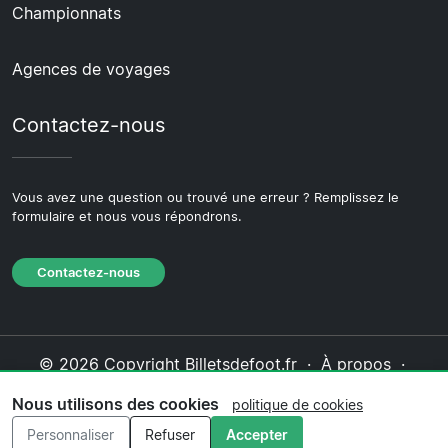
Championnats
Agences de voyages
Contactez-nous
Vous avez une question ou trouvé une erreur ? Remplissez le
formulaire et nous vous répondrons.
Contactez-nous
© 2026 Copyright Billetsdefoot.fr ·
À propos
·
Contactez-nous
·
Politique de confidentialité
·
Nous utilisons des cookies
politique de cookies
Politique de cookies
·
Politique éditoriale
Personnaliser
Refuser
Accepter