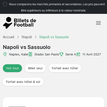
Nous comparons les marchés primaires et secondaires. Les prix peuvent
être supérieurs ou inférieurs à la valeur nominale.
Accueil
Accueil
Napoli
Napoli vs Sassuolo
Équipes
Napoli vs Sassuolo
Championnats
Naples, Italie
Stadio San Paolo
Serie A
11 Avril 2027
Agences de voyages
Voir tout
Billet seul
Forfait avec hôtel
Forfait avec hôtel & vol