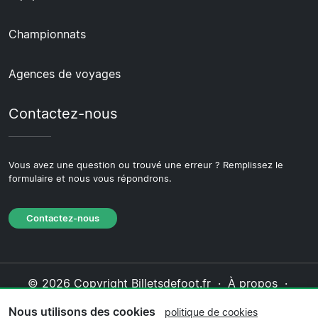
Championnats
Agences de voyages
Contactez-nous
Vous avez une question ou trouvé une erreur ? Remplissez le
formulaire et nous vous répondrons.
Contactez-nous
© 2026 Copyright Billetsdefoot.fr ·
À propos
·
Contactez-nous
·
Politique de confidentialité
·
Nous utilisons des cookies
politique de cookies
Politique de cookies
·
Politique éditoriale