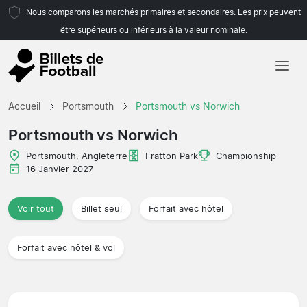
Nous comparons les marchés primaires et secondaires. Les prix peuvent
être supérieurs ou inférieurs à la valeur nominale.
Accueil
Accueil
Portsmouth
Portsmouth vs Norwich
Équipes
Portsmouth vs Norwich
Championnats
Portsmouth, Angleterre
Fratton Park
Championship
16 Janvier 2027
Agences de voyages
Voir tout
Billet seul
Forfait avec hôtel
Forfait avec hôtel & vol