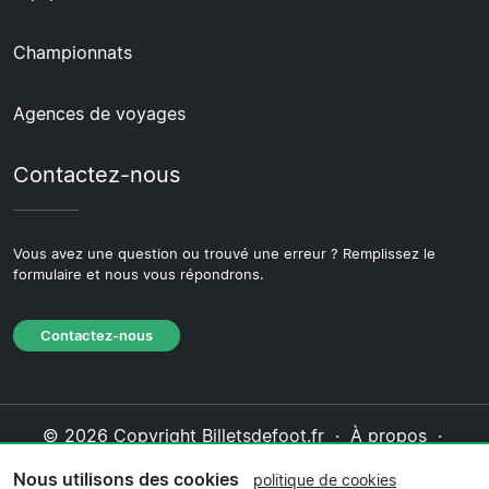
Championnats
Agences de voyages
Contactez-nous
Vous avez une question ou trouvé une erreur ? Remplissez le
formulaire et nous vous répondrons.
Contactez-nous
© 2026 Copyright Billetsdefoot.fr ·
À propos
·
Contactez-nous
·
Politique de confidentialité
·
Nous utilisons des cookies
politique de cookies
Politique de cookies
·
Politique éditoriale