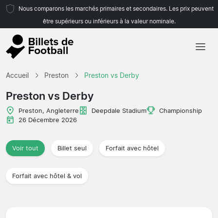
Nous comparons les marchés primaires et secondaires. Les prix peuvent
être supérieurs ou inférieurs à la valeur nominale.
Accueil
Accueil
Preston
Preston vs Derby
Équipes
Preston vs Derby
Championnats
Preston, Angleterre
Deepdale Stadium
Championship
26 Décembre 2026
Agences de voyages
Voir tout
Billet seul
Forfait avec hôtel
Forfait avec hôtel & vol