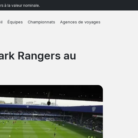
rs à la valeur nominale.
il
Équipes
Championnats
Agences de voyages
ark Rangers au