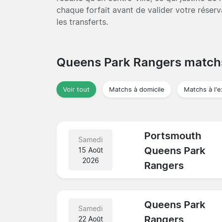
chaque forfait avant de valider votre réser
les transferts.
Queens Park Rangers matc
Voir tout
Matchs à domicile
Matchs à l'e
Portsmouth
Samedi
Queens Park
15 Août
2026
Rangers
Queens Park
Samedi
Rangers
22 Août