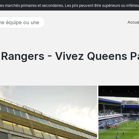
s marchés primaires et secondaires. Les prix peuvent être supérieurs ou inférieu
Accue
k Rangers
- Vivez Queens P