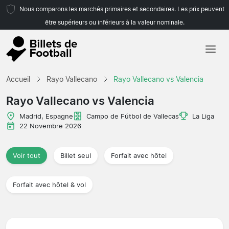
Nous comparons les marchés primaires et secondaires. Les prix peuvent
être supérieurs ou inférieurs à la valeur nominale.
Accueil
Accueil
Rayo Vallecano
Rayo Vallecano vs Valencia
Équipes
Rayo Vallecano vs Valencia
Championnats
Madrid, Espagne
Campo de Fútbol de Vallecas
La Liga
22 Novembre 2026
Agences de voyages
Voir tout
Billet seul
Forfait avec hôtel
Forfait avec hôtel & vol