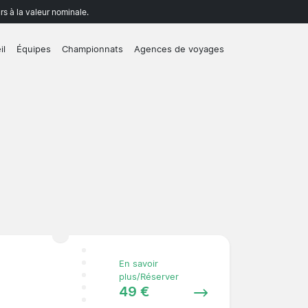
rs à la valeur nominale.
il
Équipes
Championnats
Agences de voyages
En savoir
plus/Réserver
49 €