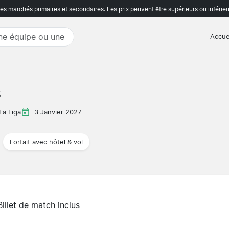
s marchés primaires et secondaires. Les prix peuvent être supérieurs ou inférieu
Accue
s
La Liga
3 Janvier 2027
Forfait avec hôtel & vol
Billet de match inclus