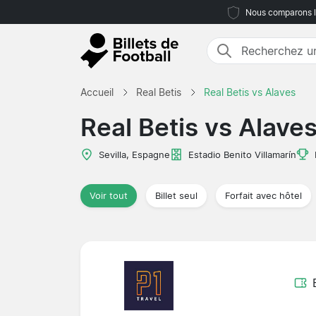
Nous comparons le
Accueil
Real Betis
Real Betis vs Alaves
Real Betis vs Alave
Sevilla, Espagne
Estadio Benito Villamarín
Voir tout
Billet seul
Forfait avec hôtel