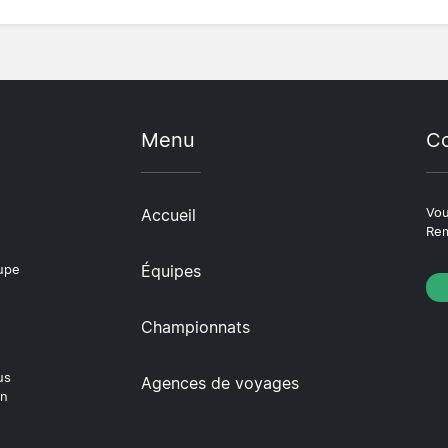
Menu
Co
Accueil
Vou
Rem
Équipes
oupe
Championnats
us
Agences de voyages
en