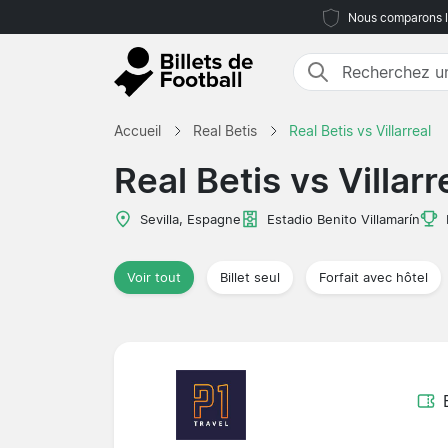
Nous comparons le
Accueil
Real Betis
Real Betis vs Villarreal
Real Betis vs Villarr
Sevilla, Espagne
Estadio Benito Villamarín
Voir tout
Billet seul
Forfait avec hôtel