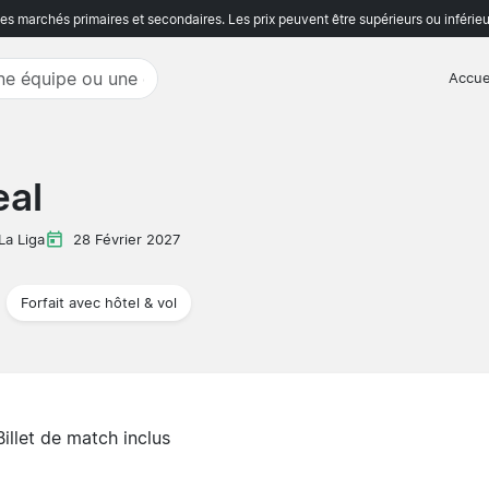
s marchés primaires et secondaires. Les prix peuvent être supérieurs ou inférieu
Accue
eal
La Liga
28 Février 2027
Forfait avec hôtel & vol
Billet de match inclus