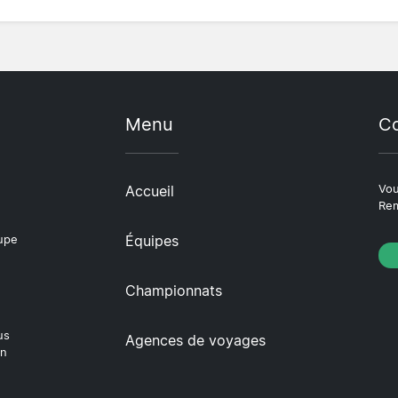
Menu
Co
Accueil
Vou
Rem
Équipes
oupe
Championnats
us
Agences de voyages
en