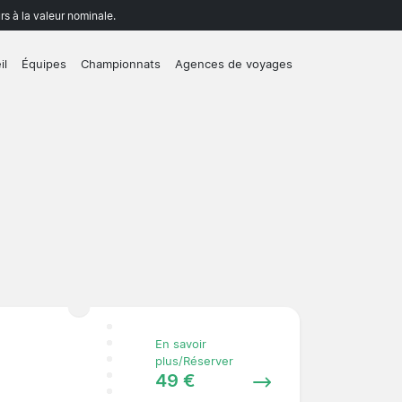
rs à la valeur nominale.
il
Équipes
Championnats
Agences de voyages
En savoir
plus/Réserver
49 €