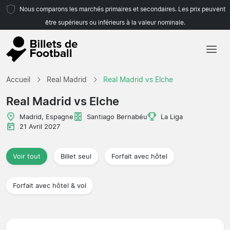
Nous comparons les marchés primaires et secondaires. Les prix peuvent
être supérieurs ou inférieurs à la valeur nominale.
Accueil
Accueil
Real Madrid
Real Madrid vs Elche
Équipes
Real Madrid vs Elche
Championnats
Madrid, Espagne
Santiago Bernabéu
La Liga
21 Avril 2027
Agences de voyages
Voir tout
Billet seul
Forfait avec hôtel
Forfait avec hôtel & vol