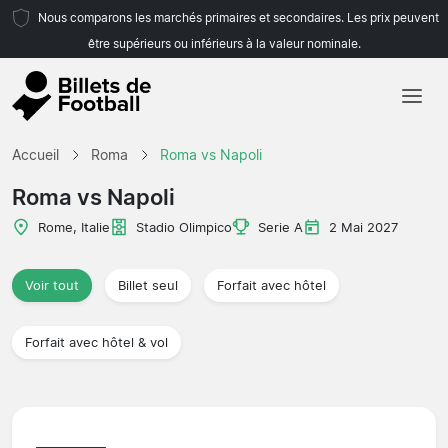
Nous comparons les marchés primaires et secondaires. Les prix peuvent
être supérieurs ou inférieurs à la valeur nominale.
Accueil
Accueil
Roma
Roma vs Napoli
Équipes
Roma vs Napoli
Championnats
Rome, Italie
Stadio Olimpico
Serie A
2 Mai 2027
Agences de voyages
Voir tout
Billet seul
Forfait avec hôtel
Forfait avec hôtel & vol