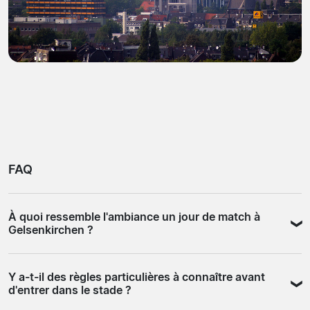
FAQ
À quoi ressemble l'ambiance un jour de match à
Gelsenkirchen ?
Schalke 04 est connu pour une base de supporters qui
Y a-t-il des règles particulières à connaître avant
remplit le stade en masse même en deuxième division.
d'entrer dans le stade ?
Le secteur des ultras génère une atmosphère sonore et