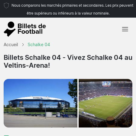
Nous comparons les marchés primaires et secondaires. Les prix peuvent
être supérieurs ou inférieurs à la valeur nominale.
Accueil
Accueil
Schalke 04
Équipes
Billets Schalke 04
- Vivez Schalke 04 au
Veltins-Arena!
Championnats
Agences de voyages