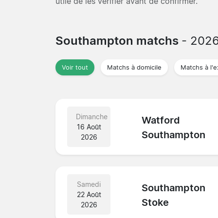
utile de les vérifier avant de confirmer.
Southampton matchs
- 202
Voir tout
Matchs à domicile
Matchs à l'e
Dimanche
Watford
16 Août
Southampton
2026
Samedi
Southampton
22 Août
Stoke
2026