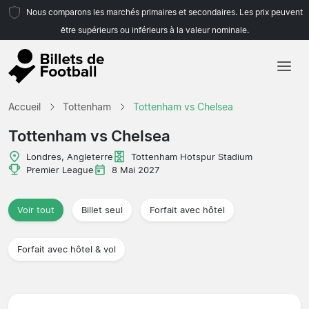
Nous comparons les marchés primaires et secondaires. Les prix peuvent
être supérieurs ou inférieurs à la valeur nominale.
Accueil
Accueil
Tottenham
Tottenham vs Chelsea
Équipes
Tottenham vs Chelsea
Championnats
Londres, Angleterre
Tottenham Hotspur Stadium
Premier League
8 Mai 2027
Agences de voyages
Voir tout
Billet seul
Forfait avec hôtel
Forfait avec hôtel & vol