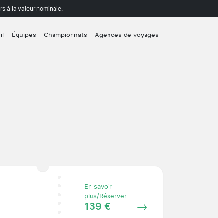
rs à la valeur nominale.
il
Équipes
Championnats
Agences de voyages
En savoir
plus/Réserver
139 €