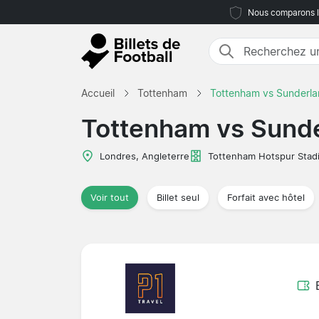
Nous comparons le
Accueil
Tottenham
Tottenham vs Sunderl
Tottenham vs Sund
Londres, Angleterre
Tottenham Hotspur Stad
Voir tout
Billet seul
Forfait avec hôtel