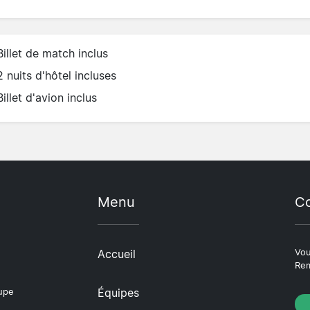
Billet de match inclus
2 nuits d'hôtel incluses
Billet d'avion inclus
Menu
Co
Accueil
Vou
Rem
Équipes
oupe