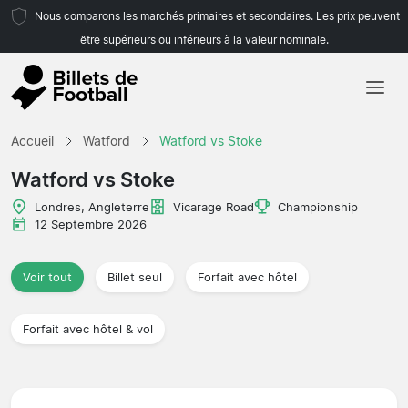
Nous comparons les marchés primaires et secondaires. Les prix peuvent
être supérieurs ou inférieurs à la valeur nominale.
Accueil
Accueil
Watford
Watford vs Stoke
Équipes
Watford vs Stoke
Championnats
Londres, Angleterre
Vicarage Road
Championship
12 Septembre 2026
Agences de voyages
Voir tout
Billet seul
Forfait avec hôtel
Forfait avec hôtel & vol