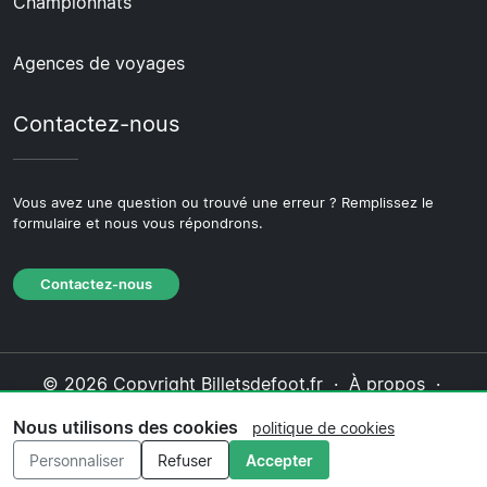
Championnats
Agences de voyages
Contactez-nous
Vous avez une question ou trouvé une erreur ? Remplissez le
formulaire et nous vous répondrons.
Contactez-nous
© 2026 Copyright Billetsdefoot.fr ·
À propos
·
Contactez-nous
·
Politique de confidentialité
·
Nous utilisons des cookies
politique de cookies
Politique de cookies
·
Politique éditoriale
Personnaliser
Refuser
Accepter