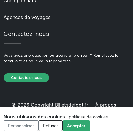
Championnats
Agences de voyages
Contactez-nous
Vous avez une question ou trouvé une erreur ? Remplissez le
formulaire et nous vous répondrons.
Contactez-nous
© 2026 Copyright Billetsdefoot.fr ·
À propos
·
Contactez-nous
·
Politique de confidentialité
·
Nous utilisons des cookies
politique de cookies
Politique de cookies
·
Politique éditoriale
Personnaliser
Refuser
Accepter