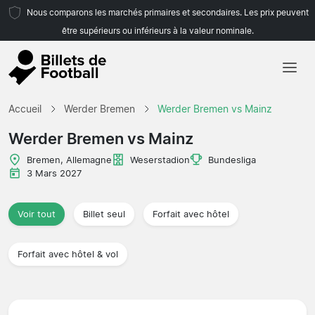
Nous comparons les marchés primaires et secondaires. Les prix peuvent
être supérieurs ou inférieurs à la valeur nominale.
Accueil
Accueil
Werder Bremen
Werder Bremen vs Mainz
Équipes
Werder Bremen vs Mainz
Championnats
Bremen, Allemagne
Weserstadion
Bundesliga
3 Mars 2027
Agences de voyages
Voir tout
Billet seul
Forfait avec hôtel
Forfait avec hôtel & vol