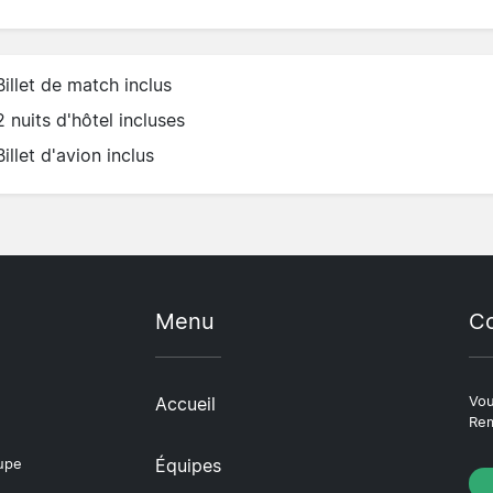
Billet de match inclus
2 nuits d'hôtel incluses
Billet d'avion inclus
Menu
Co
Accueil
Vou
Rem
Équipes
oupe