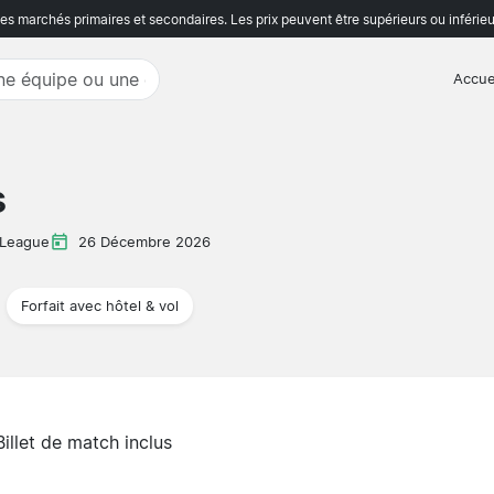
s marchés primaires et secondaires. Les prix peuvent être supérieurs ou inférieu
Accue
s
 League
26 Décembre 2026
Forfait avec hôtel & vol
Billet de match inclus