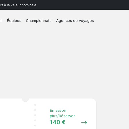
rs à la valeur nominale.
il
Équipes
Championnats
Agences de voyages
En savoir
plus/Réserver
140 €